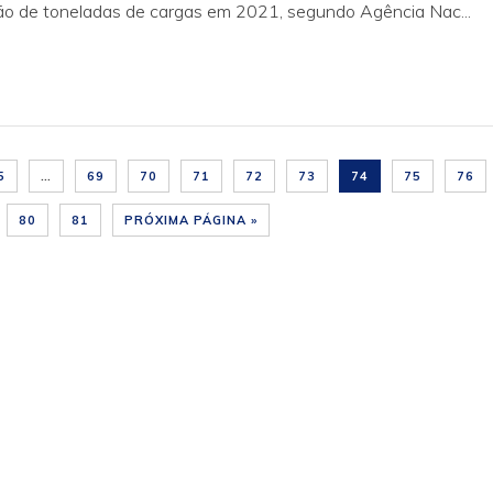
hão de toneladas de cargas em 2021, segundo Agência Nac...
5
…
69
70
71
72
73
74
75
76
80
81
PRÓXIMA PÁGINA »