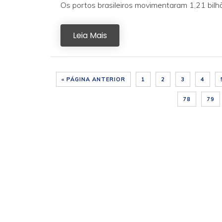
Os portos brasileiros movimentaram 1,21 bil
Leia Mais
« PÁGINA ANTERIOR
1
2
3
4
78
79