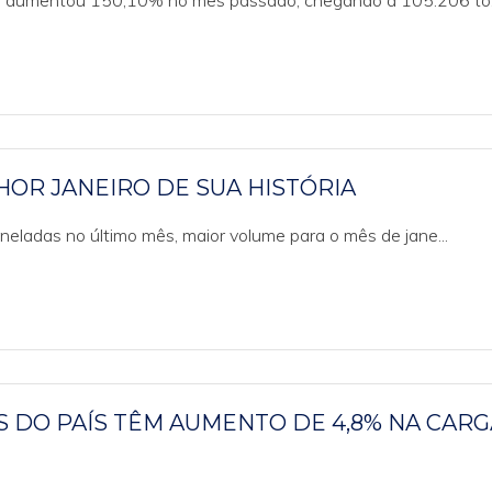
l aumentou 150,10% no mês passado, chegando a 105.206 to.
OR JANEIRO DE SUA HISTÓRIA
eladas no último mês, maior volume para o mês de jane...
 DO PAÍS TÊM AUMENTO DE 4,8% NA CARG