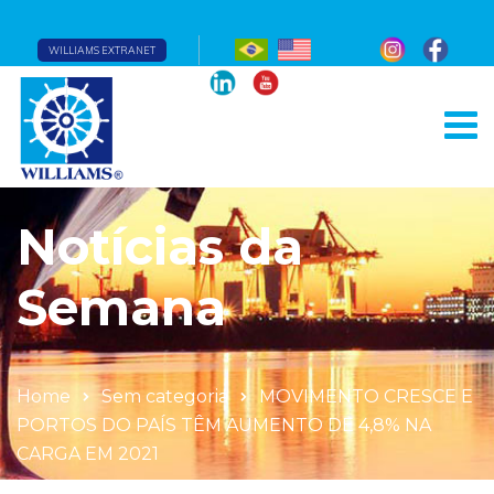
WILLIAMS EXTRANET
Notícias da
Semana
Home
Sem categoria
MOVIMENTO CRESCE E
PORTOS DO PAÍS TÊM AUMENTO DE 4,8% NA
CARGA EM 2021