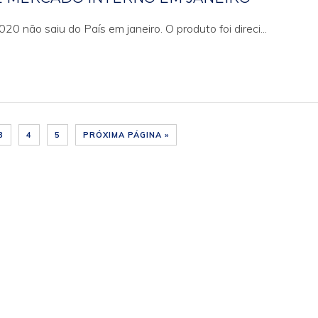
0 não saiu do País em janeiro. O produto foi direci...
3
4
5
PRÓXIMA PÁGINA »