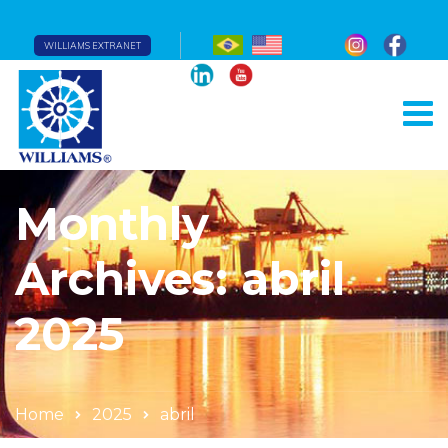
WILLIAMS EXTRANET
Monthly
Archives: abril
2025
Home
2025
abril