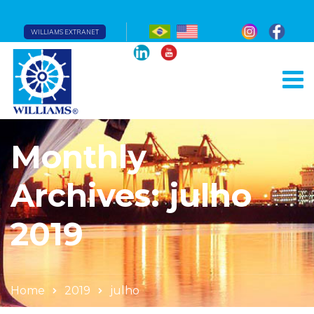
WILLIAMS EXTRANET
Monthly
Archives: julho
2019
Home
2019
julho