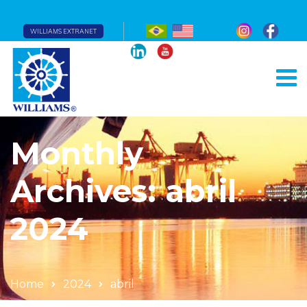
WILLIAMS EXTRANET
Monthly
Archives: abril
2024
Home
2024
abril