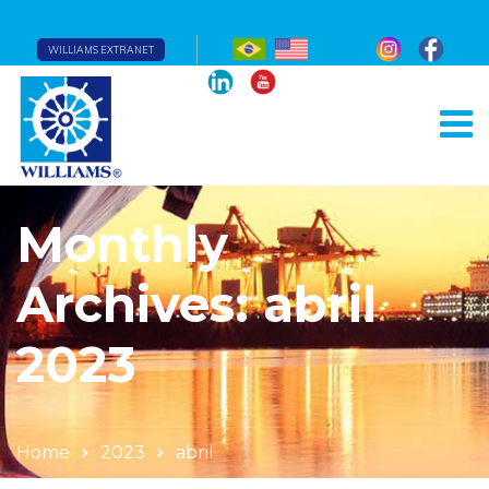
WILLIAMS EXTRANET
Monthly
Archives: abril
2023
Home
2023
abril