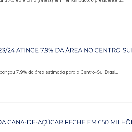
ria Abreu e Lima (Rnest) em Pernambuco, o presidente d...
3/24 ATINGE 7,9% DA ÁREA NO CENTRO-SU
lcançou 7,9% da área estimada para o Centro-Sul Brasi...
DA CANA-DE-AÇÚCAR FECHE EM 650 MILHÕ