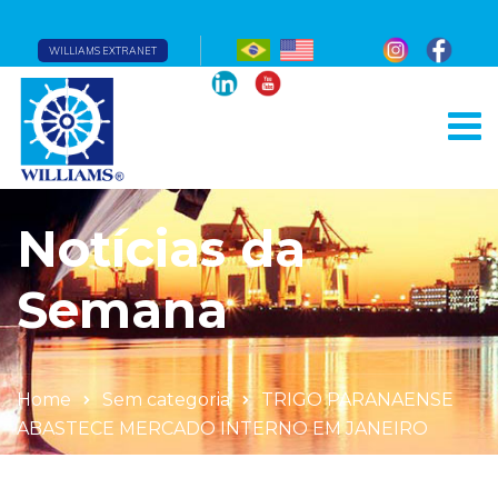
WILLIAMS EXTRANET
Notícias da
Semana
Home
Sem categoria
TRIGO PARANAENSE
ABASTECE MERCADO INTERNO EM JANEIRO