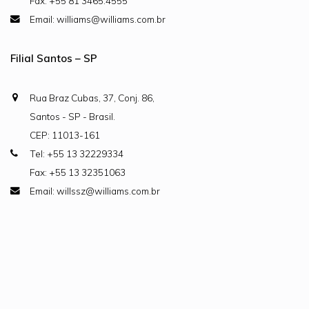
Fax: +55 81 3465.4555
Email: williams@williams.com.br
Filial Santos – SP
Rua Braz Cubas, 37, Conj. 86,
Santos - SP - Brasil.
CEP: 11013-161
Tel: +55 13 32229334
Fax: +55 13 32351063
Email: willssz@williams.com.br