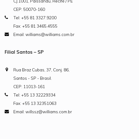
CJ.1001, Paissandu, Recife / PE
CEP: 50070-160
Tel: +55 81 3327.9200
Fax: +55 81 3465.4555
Email: williams@williams.com.br
Filial Santos – SP
Rua Braz Cubas, 37, Conj. 86,
Santos - SP - Brasil.
CEP: 11013-161
Tel: +55 13 32229334
Fax: +55 13 32351063
Email: willssz@williams.com.br