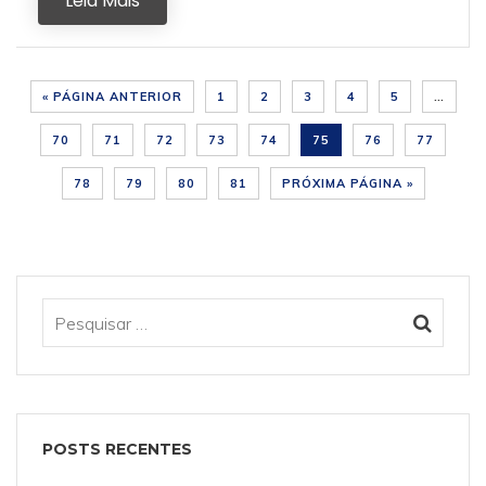
Leia Mais
« PÁGINA ANTERIOR
1
2
3
4
5
…
70
71
72
73
74
75
76
77
78
79
80
81
PRÓXIMA PÁGINA »
POSTS RECENTES