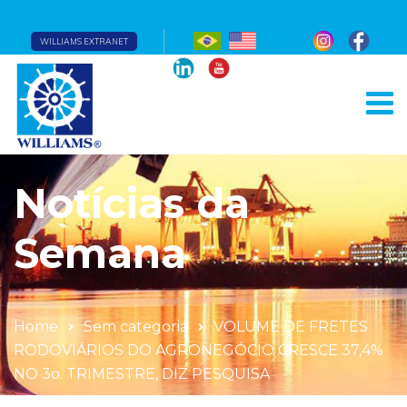
WILLIAMS EXTRANET
Notícias da
Semana
Home
Sem categoria
VOLUME DE FRETES
RODOVIÁRIOS DO AGRONEGÓCIO CRESCE 37,4%
NO 3o. TRIMESTRE, DIZ PESQUISA