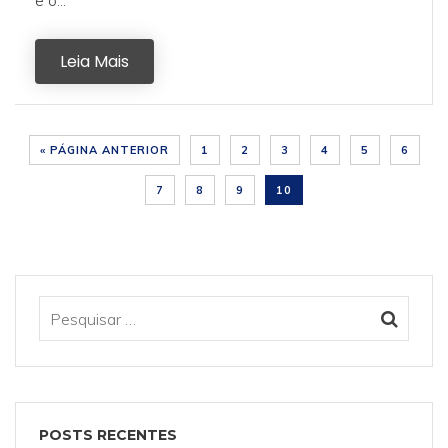
e o...
Leia Mais
« PÁGINA ANTERIOR
1
2
3
4
5
6
7
8
9
10
POSTS RECENTES