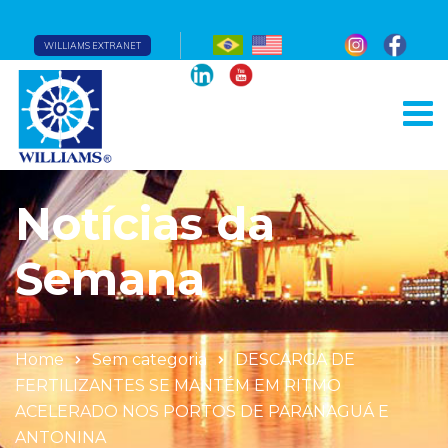
WILLIAMS EXTRANET
Notícias da
Semana
Home
Sem categoria
DESCARGA DE
FERTILIZANTES SE MANTÉM EM RITMO
ACELERADO NOS PORTOS DE PARANAGUÁ E
ANTONINA