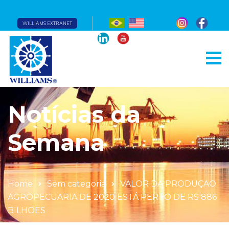
WILLIAMS EXTRANET
Notícias da
Semana
Home
Sem categoria
VALOR DA PRODUÇAO
AGROPECUARIA DE 2020 ESTÁ PERTO DE RS 886
BILHOES