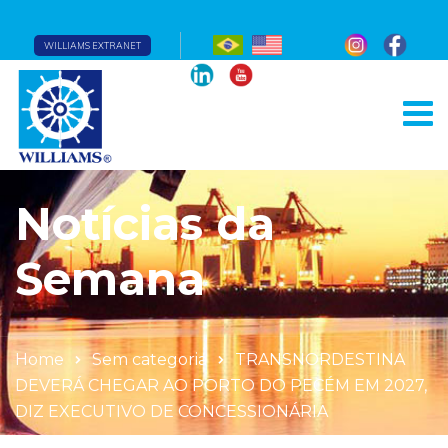
WILLIAMS EXTRANET
Notícias da
Semana
Home
Sem categoria
TRANSNORDESTINA
DEVERÁ CHEGAR AO PORTO DO PECÉM EM 2027,
DIZ EXECUTIVO DE CONCESSIONÁRIA