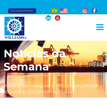
WILLIAMS EXTRANET
Notícias da
Semana
Home
Sem categoria
PREÇOS DA LARANJA
SEGUEM ALTOS DEVIDO AO CLIMA