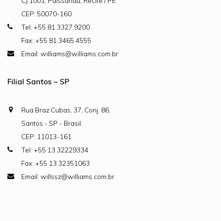
CJ.1001, Paissandu, Recife / PE
CEP: 50070-160
Tel: +55 81 3327.9200
Fax: +55 81 3465.4555
Email: williams@williams.com.br
Filial Santos – SP
Rua Braz Cubas, 37, Conj. 86,
Santos - SP - Brasil.
CEP: 11013-161
Tel: +55 13 32229334
Fax: +55 13 32351063
Email: willssz@williams.com.br