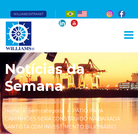
WILLIAMS EXTRANET
Notícias da
Semana
Home
Sem categoria
PÁTIO PARA
CAMINHÕES SERÁ CONSTRUÍDO NA BAIXADA
SANTISTA COM INVESTIMENTO BILIONÁRIO