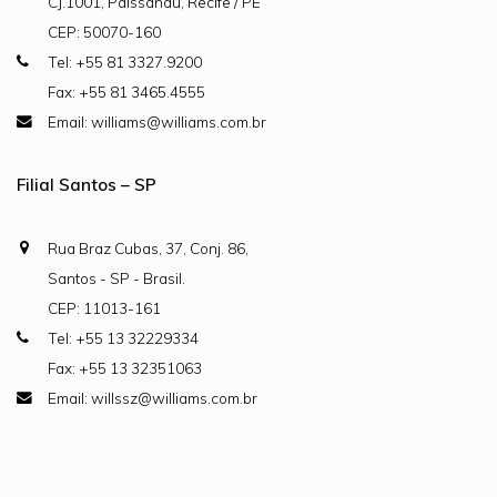
CJ.1001, Paissandu, Recife / PE
CEP: 50070-160
Tel: +55 81 3327.9200
Fax: +55 81 3465.4555
Email: williams@williams.com.br
Filial Santos – SP
Rua Braz Cubas, 37, Conj. 86,
Santos - SP - Brasil.
CEP: 11013-161
Tel: +55 13 32229334
Fax: +55 13 32351063
Email: willssz@williams.com.br