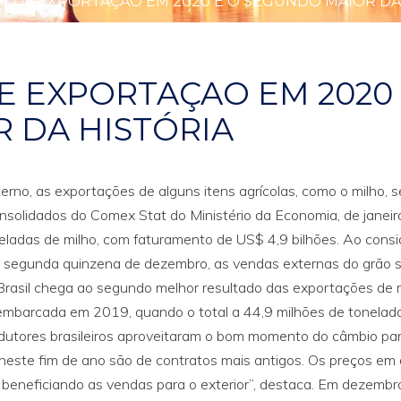
E DE EXPORTAÇAO EM 2020 E O SEGUNDO MAIOR DA
E EXPORTAÇAO EM 2020
 DA HISTÓRIA
no, as exportações de alguns itens agrícolas, como o milho,
nsolidados do Comex Stat do Ministério da Economia, de janeir
eladas de milho, com faturamento de US$ 4,9 bilhões. Ao consi
é a segunda quinzena de dezembro, as vendas externas do grã
Brasil chega ao segundo melhor resultado das exportações de 
 embarcada em 2019, quando o total a 44,9 milhões de tonelad
rodutores brasileiros aproveitaram o bom momento do câmbio pa
 neste fim de ano são de contratos mais antigos. Os preços em 
eneficiando as vendas para o exterior”, destaca. Em dezembro