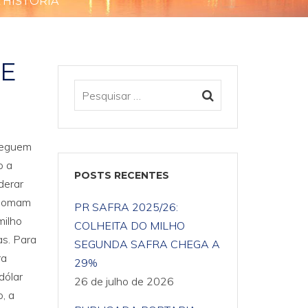
 HISTÓRIA
 E
 seguem
o a
POSTS RECENTES
derar
o somam
PR SAFRA 2025/26:
milho
COLHEITA DO MILHO
as. Para
SEGUNDA SAFRA CHEGA A
ra
29%
dólar
26 de julho de 2026
, a