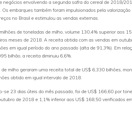
 de negócios envolvendo a segunda safra do cereal de 2018/201
. Os embarques também foram impulsionados pela valorização
preços no Brasil e estimulou as vendas externas.
milhões de toneladas de milho, volume 130,4% superior aos 1
iros meses de 2018. A receita obtida com as vendas em outub
ões em igual período do ano passado (alta de 91,3%). Em rela
5 bilhão, a receita diminuiu 6,6%.
s de milho geraram uma receita total de US$ 6,330 bilhões, mo
ões obtido em igual intervalo de 2018.
o-se 23 dias úteis do mês passado, foi de US$ 166,60 por tone
tubro de 2018 e 1,1% inferior aos US$ 168,50 verificados e