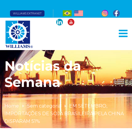
WILLIAMS EXTRANET
Notícias da
Semana
Home
Sem categoria
EM SETEMBRO,
IMPORTAÇÕES DE SOJA BRASILEIRA PELA CHINA
DISPARAM 51%