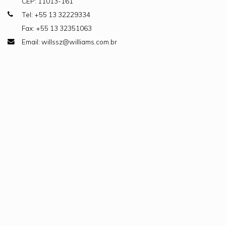
CEP: 11013-161
Tel: +55 13 32229334
Fax: +55 13 32351063
Email: willssz@williams.com.br