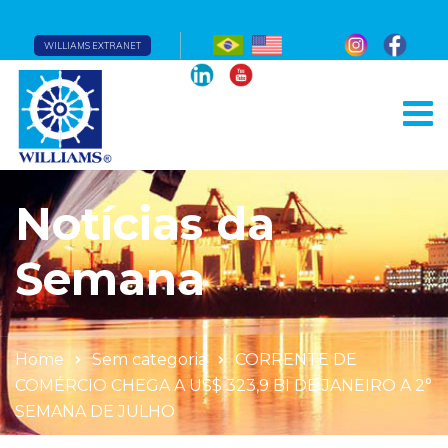
WILLIAMS EXTRANET
Notícias da
Semana
Home
Sem categoria
CORRENTE DE
COMÉRCIO CHEGA A US$ 323,9 BI DE JANEIRO A 2°
SEMANA DE JULHO