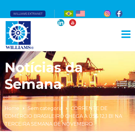
WILLIAMS EXTRANET
Notícias da
Semana
Home
Sem categoria
CORRENTE DE
COMÉRCIO BRASILEIRO CHEGA A US$ 12,1 BI NA
TERCEIRA SEMANA DE NOVEMBRO