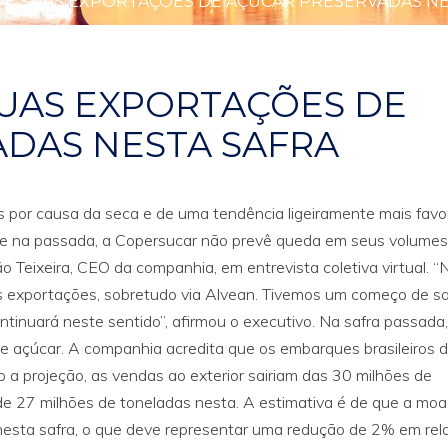
Ê SUAS EXPORTAÇÕES DE AÇÚCAR PRESERVADAS NE
UAS EXPORTAÇÕES DE
DAS NESTA SAFRA
s por causa da seca e de uma tendência ligeiramente mais favo
ue na passada, a Copersucar não prevê queda em seus volumes
o Teixeira, CEO da companhia, em entrevista coletiva virtual. “
 exportações, sobretudo via Alvean. Tivemos um começo de sa
tinuará neste sentido”, afirmou o executivo. Na safra passada,
e açúcar. A companhia acredita que os embarques brasileiros 
 projeção, as vendas ao exterior sairiam das 30 milhões de
de 27 milhões de toneladas nesta. A estimativa é de que a mo
nesta safra, o que deve representar uma redução de 2% em rel