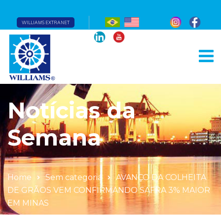
WILLIAMS EXTRANET
Notícias da
Semana
Home
Sem categoria
AVANÇO DA COLHEITA
DE GRÃOS VEM CONFIRMANDO SAFRA 3% MAIOR
EM MINAS