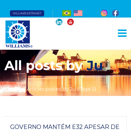
WILLIAMS EXTRANET
All posts by
Ju
Home
Articles posted by Ju
(Page 5)
GOVERNO MANTÉM E32 APESAR DE