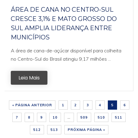
ÁREA DE CANA NO CENTRO-SUL
CRESCE 3,1% E MATO GROSSO DO
SUL AMPLIA LIDERANÇA ENTRE
MUNICÍPIOS
A área de cana-de-açúcar disponível para colheita
no Centro-Sul do Brasil atingiu 9,17 milhões ...
Leia Mais
« PÁGINA ANTERIOR
1
2
3
4
5
6
7
8
9
10
…
509
510
511
512
513
PRÓXIMA PÁGINA »