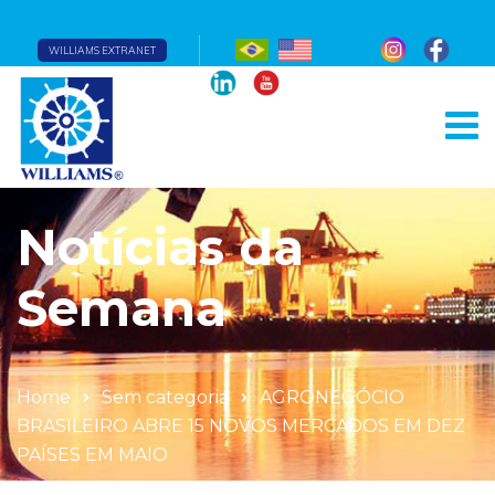
WILLIAMS EXTRANET
Notícias da
Semana
Home
Sem categoria
AGRONEGÓCIO
BRASILEIRO ABRE 15 NOVOS MERCADOS EM DEZ
PAÍSES EM MAIO