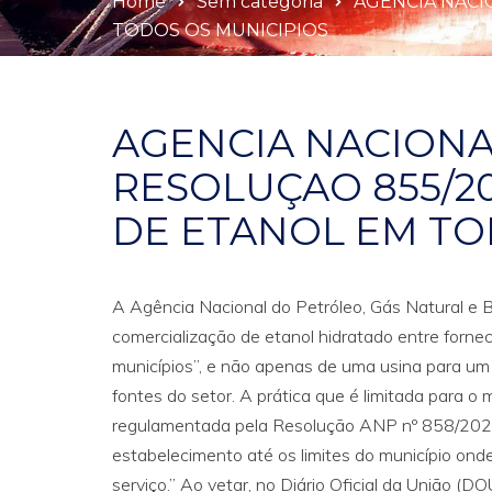
Home
Sem categoria
AGENCIA NACI
TODOS OS MUNICIPIOS
AGENCIA NACIONA
RESOLUÇAO 855/2
DE ETANOL EM TO
A Agência Nacional do Petróleo, Gás Natural e
comercialização de etanol hidratado entre forn
municípios”, e não apenas de uma usina para u
fontes do setor. A prática que é limitada para o 
regulamentada pela Resolução ANP nº 858/2021.
estabelecimento até os limites do município ond
serviço.” Ao vetar, no Diário Oficial da União (D