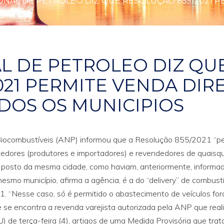
ONAL DE PETROLEO DIZ QUE RESOLUÇAO 855/2021 P
L DE PETROLEO DIZ QU
021 PERMITE VENDA DIR
DOS OS MUNICIPIOS
 Biocombustíveis (ANP) informou que a Resolução 855/2021 “pe
ecedores (produtores e importadores) e revendedores de quaisq
m posto da mesma cidade, como haviam, anteriormente, informa
mesmo município, afirma a agência, é a do “delivery” de combustí
 “Nesse caso, só é permitido o abastecimento de veículos for
e se encontra a revenda varejista autorizada pela ANP que real
OU) de terça-feira (4), artigos de uma Medida Provisória que tra