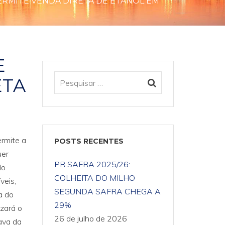
ERMITE VENDA DIRETA DE ETANOL EM
E
ETA
rmite a
POSTS RECENTES
uer
PR SAFRA 2025/26:
do
COLHEITA DO MILHO
veis,
SEGUNDA SAFRA CHEGA A
a do
29%
izará o
26 de julho de 2026
tava da