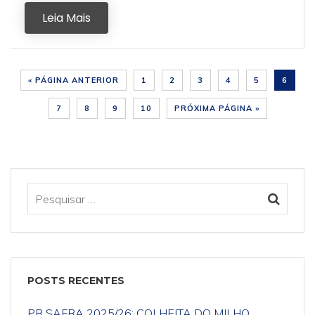
Leia Mais
« PÁGINA ANTERIOR
1
2
3
4
5
6
7
8
9
10
PRÓXIMA PÁGINA »
POSTS RECENTES
PR SAFRA 2025/26: COLHEITA DO MILHO