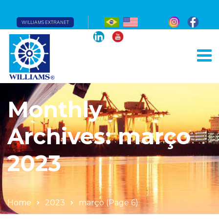
WILLIAMS EXTRANET
Monthly
Archives: março
2023
Home
2023
março
(Page 6)