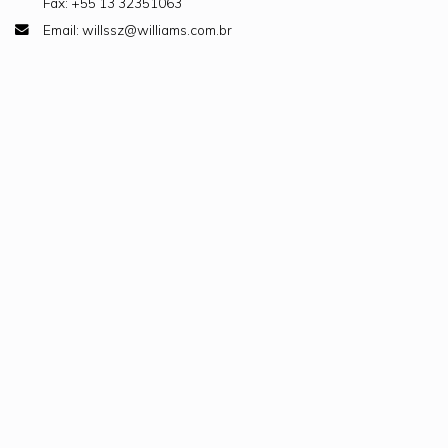
Fax: +55 13 32351063
Email: willssz@williams.com.br