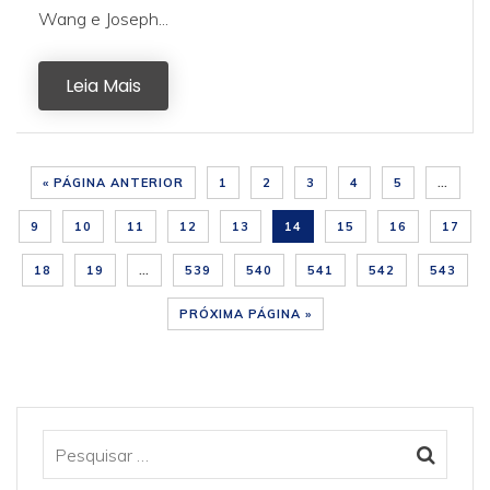
Wang e Joseph...
Leia Mais
« PÁGINA ANTERIOR
1
2
3
4
5
…
9
10
11
12
13
14
15
16
17
18
19
…
539
540
541
542
543
PRÓXIMA PÁGINA »