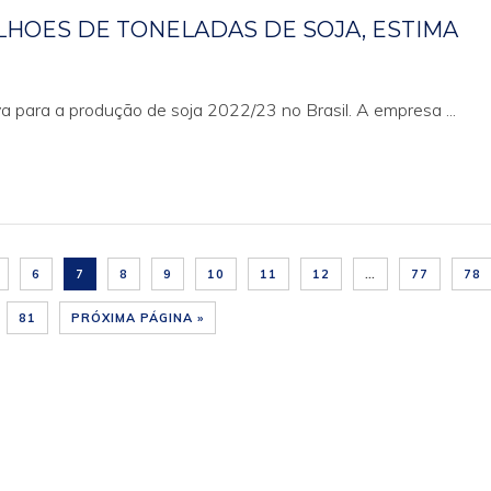
ILHOES DE TONELADAS DE SOJA, ESTIMA
 para a produção de soja 2022/23 no Brasil. A empresa ...
6
7
8
9
10
11
12
…
77
78
81
PRÓXIMA PÁGINA »