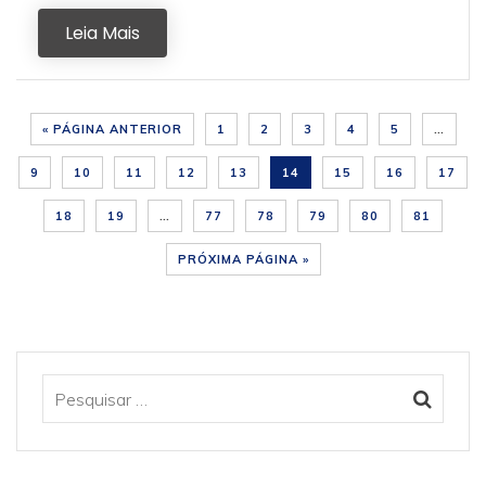
Leia Mais
« PÁGINA ANTERIOR
1
2
3
4
5
…
9
10
11
12
13
14
15
16
17
18
19
…
77
78
79
80
81
PRÓXIMA PÁGINA »