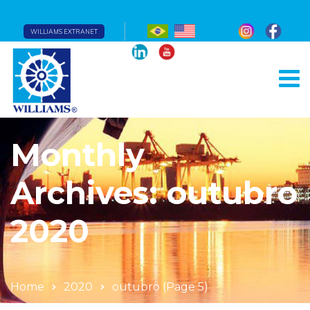
WILLIAMS EXTRANET
Monthly
Archives: outubro
2020
Home
2020
outubro
(Page 5)