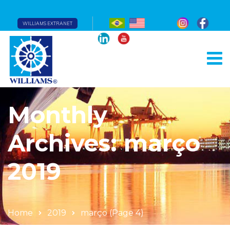
WILLIAMS EXTRANET
Monthly
Archives: março
2019
Home
2019
março
(Page 4)